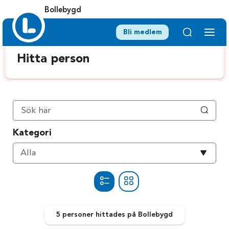
Bollebygd
Bli medlem
Hitta person
Kategori
Välj
Alla
kategori
5 personer
hittades
på Bollebygd